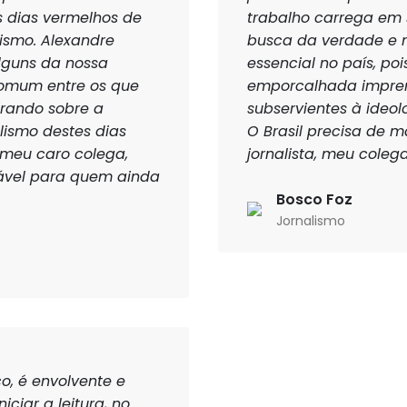
os dias vermelhos de
trabalho carrega em s
bismo. Alexandre
busca da verdade e n
lguns da nossa
essencial no país, p
Comum entre os que
emporcalhada imprens
irando sobre a
subservientes à ideol
lismo destes dias
O Brasil precisa de m
 meu caro colega,
jornalista, meu colega
nsável para quem ainda
Bosco Foz
Jornalismo
co, é envolvente e
iciar a leitura, no